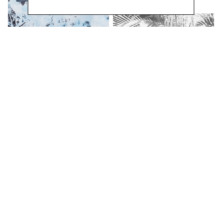
Francine Mury
Possibili vedute
dal 26 maggio al 22 settembre
2024
MOSTRE
Andrea Gabutti
Opere 2012 - 2022
dall'11 novembre 2022 al 23 aprile
2023
MOSTRE