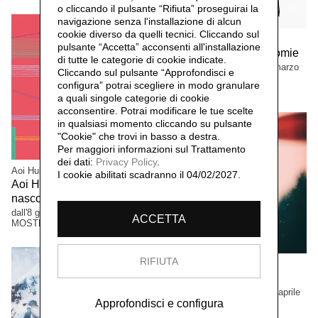
o cliccando il pulsante “Rifiuta” proseguirai la
navigazione senza l'installazione di alcun
cookie diverso da quelli tecnici. Cliccando sul
Manuela Bieri
pulsante “Accetta”
acconsenti all'installazione
Manuela Bieri. Tassonomie
di tutte le categorie di cookie indicate.
dal 9 novembre 2025 al 22 marzo
Cliccando sul pulsante “Approfondisci e
2026
configura” potrai scegliere in modo granulare
MOSTRE
a quali singole categorie di cookie
acconsentire. Potrai modificare le tue scelte
in qualsiasi momento cliccando su pulsante
"Cookie" che trovi in basso a destra.
Per maggiori informazioni sul Trattamento
dei dati:
Privacy Policy
.
Aoi Huber Kono
I cookie abilitati scadranno il 04/02/2027.
Aoi Huber Kono. Il sensore
nascosto
dall'8 giugno al 12 ottobre 2025
ACCETTA
MOSTRE
RIFIUTA
Luciano Rigolini
Fotografica
dal 24 novembre 2024 al 27 aprile
2025
Approfondisci e configura
MOSTRE