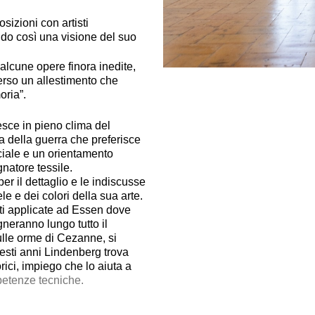
izioni con artisti
do così una visione del suo
alcune opere finora inedite,
verso un allestimento che
oria”.
esce in pieno clima del
 della guerra che preferisce
ciale e un orientamento
natore tessile.
er il dettaglio e le indiscusse
le e dei colori della sua arte.
rti applicate ad Essen dove
eranno lungo tutto il
sulle orme di Cezanne, si
esti anni Lindenberg trova
ici, impiego che lo aiuta a
petenze tecniche.