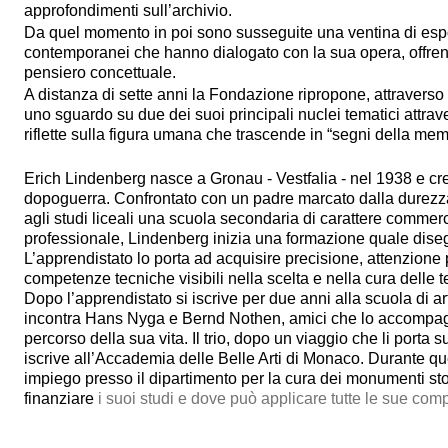
approfondimenti sull’archivio.
Da quel momento in poi sono susseguite una ventina di espos
contemporanei che hanno dialogato con la sua opera, offren
pensiero concettuale.
A distanza di sette anni la Fondazione ripropone, attraverso 
uno sguardo su due dei suoi principali nuclei tematici attra
riflette sulla figura umana che trascende in “segni della mem
Erich Lindenberg nasce a Gronau - Vestfalia - nel 1938 e cr
dopoguerra. Confrontato con un padre marcato dalla durezza
agli studi liceali una scuola secondaria di carattere commer
professionale, Lindenberg inizia una formazione quale diseg
L’apprendistato lo porta ad acquisire precisione, attenzione p
competenze tecniche visibili nella scelta e nella cura delle te
Dopo l’apprendistato si iscrive per due anni alla scuola di a
incontra Hans Nyga e Bernd Nothen, amici che lo accompagn
percorso della sua vita. Il trio, dopo un viaggio che li porta 
iscrive all’Accademia delle Belle Arti di Monaco. Durante qu
impiego presso il dipartimento per la cura dei monumenti stor
finanziare
i suoi studi e dove può applicare tutte le sue com