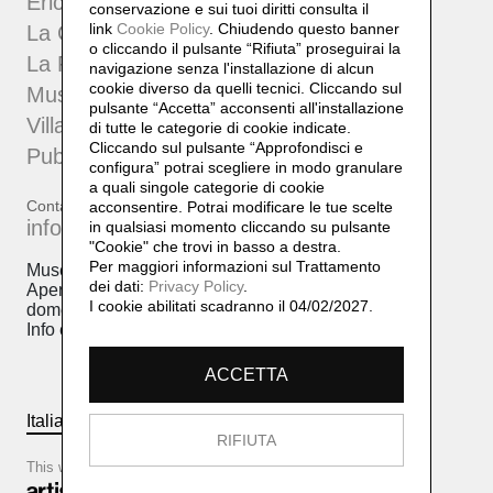
Erich Lindenberg
conservazione e sui tuoi diritti consulta il
link
Cookie Policy
.
Chiudendo questo banner
La Collezione
o cliccando il pulsante “Rifiuta” proseguirai la
La Fondazione
navigazione senza l'installazione di alcun
cookie diverso da quelli tecnici. Cliccando sul
Museo Villa Pia
pulsante “Accetta”
acconsenti all'installazione
Villa Pia 2
di tutte le categorie di cookie indicate.
Cliccando sul pulsante “Approfondisci e
Pubblicazioni
configura” potrai scegliere in modo granulare
a quali singole categorie di cookie
Contatti
acconsentire. Potrai modificare le tue scelte
info@fondazionelindenberg.org
in qualsiasi momento cliccando su pulsante
"Cookie" che trovi in basso a destra.
Per maggiori informazioni sul Trattamento
Museo Villa Pia, via Cantonale 24, 6948 Porza.
dei dati:
Privacy Policy
.
Apertura al pubblico: venerdì 10-17 sabato 10-17
I cookie abilitati scadranno il 04/02/2027.
domenica 10-17
Info e prenotazioni +41(0)919401864
ACCETTA
Italiano
English
RIFIUTA
This website is based on