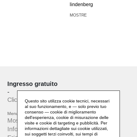
lindenberg
MOSTRE
Ingresso gratuito
-
Clicca qui
per iscriverti alla
newsletter
Questo sito utilizza cookie tecnici, necessari
al suo funzionamento, e — solo previo tuo
consenso — cookie di miglioramento
Menu
dell'esperienza, cookie di misurazione delle
Mostre ed Eventi
visite e cookie di targeting e pubblicità. Per
Info
informazioni dettagliate sui cookie utilizzati,
sui soggetti terzi coinvolti, sui tempi di