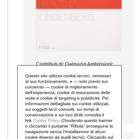
Contributi di: Dalmazio Ambrosioni;
Tiziana Lotti Tramezzani; Guido
Questo sito utilizza cookie tecnici, necessari
Magnaguagno; Robert B. Käppeli e
al suo funzionamento, e — solo previo tuo
Robertson B Käppeli.
consenso — cookie di miglioramento
Italiano e Tedesco
dell'esperienza, cookie di misurazione delle
90 pagine
visite e cookie di targeting e pubblicità. Per
Costo: 35.-
informazioni dettagliate sui cookie utilizzati,
sui soggetti terzi coinvolti, sui tempi di
continua...
conservazione e sui tuoi diritti consulta il
link
Cookie Policy
.
Chiudendo questo banner
o cliccando il pulsante “Rifiuta” proseguirai la
navigazione senza l'installazione di alcun
cookie diverso da quelli tecnici. Cliccando sul