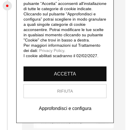
pulsante “Accetta”
acconsenti all'installazione
2010
di tutte le categorie di cookie indicate.
Erich Lindenberg – La collezione della
Cliccando sul pulsante “Approfondisci e
fondazione d’arte Erich Lindenberg
configura” potrai scegliere in modo granulare
a quali singole categorie di cookie
acconsentire. Potrai modificare le tue scelte
in qualsiasi momento cliccando su pulsante
"Cookie" che trovi in basso a destra.
Per maggiori informazioni sul Trattamento
dei dati:
Privacy Policy
.
I cookie abilitati scadranno il 02/02/2027.
ACCETTA
RIFIUTA
Approfondisci e configura