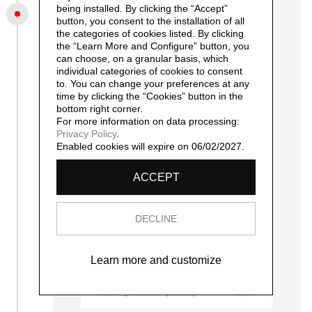
being installed. By clicking the “Accept”
2010
button, you consent to the installation of all
Erich Lindenberg – La collezione della
the categories of cookies listed. By clicking
fondazione d’arte Erich Lindenberg
the “Learn More and Configure” button, you
can choose, on a granular basis, which
individual categories of cookies to consent
to. You can change your preferences at any
time by clicking the “Cookies” button in the
bottom right corner.
For more information on data processing:
Privacy Policy
.
Enabled cookies will expire on 06/02/2027.
ACCEPT
DECLINE
Learn more and customize