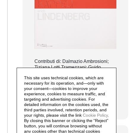
Contributi di: Dalmazio Ambrosioni;
Tiziana Lotti Tramezzani; Guido
Magnaguagno; Robert B. Käppeli e
This site uses technical cookies, which are
Robertson B Käppeli.
necessary for its operation, and—only with
Italiano e Tedesco
your consent—cookies to improve your
90 pagine
experience, cookies to measure traffic, and
Costo: 35.-
targeting and advertising cookies. For
detailed information on the cookies used, the
continue…
third parties involved, retention periods, and
your rights, please visit the link
Cookie Policy
.
By closing this banner or clicking the “Reject”
button, you will continue browsing without
any cookies other than technical cookies