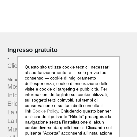
Ingresso gratuito
-
Clicca qui
per iscriverti alla
newsletter
Questo sito utilizza cookie tecnici, necessari
al suo funzionamento, e — solo previo tuo
consenso — cookie di miglioramento
Menu
dell'esperienza, cookie di misurazione delle
Mostre ed Eventi
visite e cookie di targeting e pubblicità. Per
Info
informazioni dettagliate sui cookie utilizzati,
sui soggetti terzi coinvolti, sui tempi di
Erich Lindenberg
conservazione e sui tuoi diritti consulta il
link
Cookie Policy
.
Chiudendo questo banner
La Collezione
o cliccando il pulsante “Rifiuta” proseguirai la
La Fondazione
navigazione senza l'installazione di alcun
cookie diverso da quelli tecnici. Cliccando sul
Museo Villa Pia
pulsante “Accetta”
acconsenti all'installazione