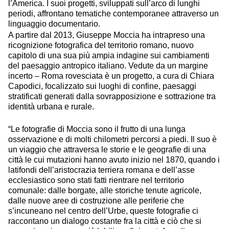
l’America. I suoi progetti, sviluppati sull’arco di lunghi
periodi, affrontano tematiche contemporanee attraverso un
linguaggio documentario.
A partire dal 2013, Giuseppe Moccia ha intrapreso una
ricognizione fotografica del territorio romano, nuovo
capitolo di una sua più ampia indagine sui cambiamenti
del paesaggio antropico italiano. Vedute da un margine
incerto – Roma rovesciata è un progetto, a cura di Chiara
Capodici, focalizzato sui luoghi di confine, paesaggi
stratificati generati dalla sovrapposizione e sottrazione tra
identità urbana e rurale.
“Le fotografie di Moccia sono il frutto di una lunga
osservazione e di molti chilometri percorsi a piedi. Il suo è
un viaggio che attraversa le storie e le geografie di una
città le cui mutazioni hanno avuto inizio nel 1870, quando i
latifondi dell’aristocrazia terriera romana e dell’asse
ecclesiastico sono stati fatti rientrare nel territorio
comunale: dalle borgate, alle storiche tenute agricole,
dalle nuove aree di costruzione alle periferie che
s’incuneano nel centro dell’Urbe, queste fotografie ci
raccontano un dialogo costante fra la città e ciò che si