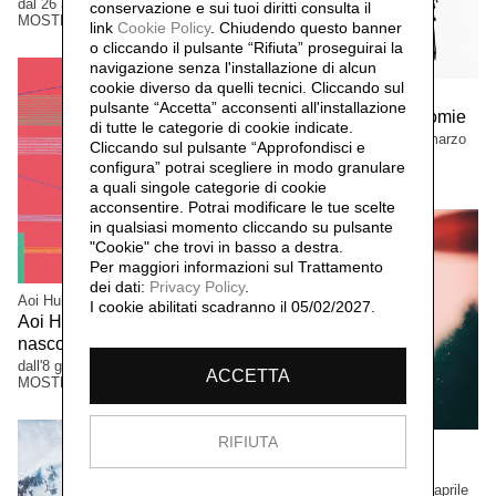
dal 26 aprile al 13 settembre 2026
conservazione e sui tuoi diritti consulta il
MOSTRE
link
Cookie Policy
.
Chiudendo questo banner
o cliccando il pulsante “Rifiuta” proseguirai la
navigazione senza l'installazione di alcun
cookie diverso da quelli tecnici. Cliccando sul
Manuela Bieri
pulsante “Accetta”
acconsenti all'installazione
Manuela Bieri. Tassonomie
di tutte le categorie di cookie indicate.
dal 9 novembre 2025 al 22 marzo
Cliccando sul pulsante “Approfondisci e
2026
configura” potrai scegliere in modo granulare
MOSTRE
a quali singole categorie di cookie
acconsentire. Potrai modificare le tue scelte
in qualsiasi momento cliccando su pulsante
"Cookie" che trovi in basso a destra.
Per maggiori informazioni sul Trattamento
dei dati:
Privacy Policy
.
Aoi Huber Kono
I cookie abilitati scadranno il 05/02/2027.
Aoi Huber Kono. Il sensore
nascosto
dall'8 giugno al 12 ottobre 2025
ACCETTA
MOSTRE
RIFIUTA
Luciano Rigolini
Fotografica
dal 24 novembre 2024 al 27 aprile