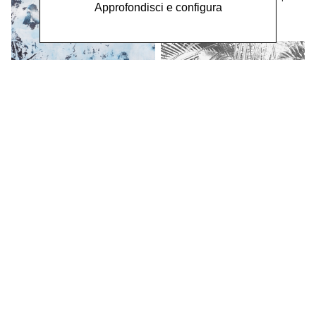
2025
Approfondisci e configura
MOSTRE
Francine Mury
Possibili vedute
dal 26 maggio al 22 settembre
2024
MOSTRE
Andrea Gabutti
Opere 2012 - 2022
dall'11 novembre 2022 al 23 aprile
2023
MOSTRE